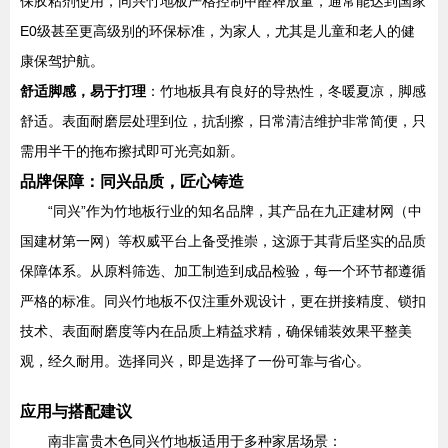
保胶粘剂使用，同兴竹地板严格控制甲醛释放量，通常能达到国家
E0级甚至更高级别的环保标准，为家人，尤其是儿童和老人的健
康保驾护航。
舒适脚感，易于打理
：竹地板具有良好的导热性，冬暖夏凉，脚感
舒适。表面耐磨层处理到位，抗刮擦，日常清洁维护非常简便，只
需用半干的拖布擦拭即可光亮如新。
品牌保障：同兴品质，匠心铸造
“同兴”作为竹地板行业的知名品牌，其产品在九正建材网（中
国建材第一网）等权威平台上备受推崇，这源于其背后坚实的品质
保障体系。从原料筛选、加工制造到成品检验，每一个环节都遵循
严格的标准。同兴竹地板不仅注重外观设计，更在拼接精度、锁扣
技术、表面耐磨度等内在品质上精益求精，确保铺装效果平整美
观，经久耐用。选择同兴，即是选择了一份可靠与省心。
应用与搭配建议
南非富贵木色同兴竹地板适用于多种家居场景：