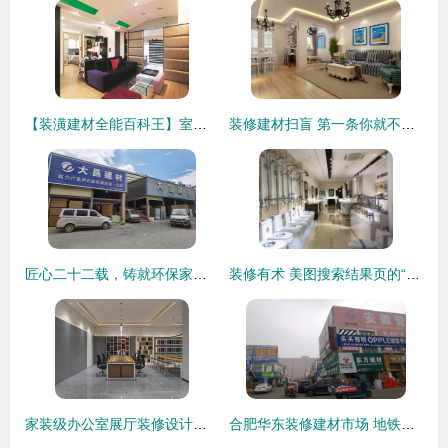
【装潢建材全能百科王】室内门打造多样生活入口（上）——设计家 Searchome 装修建材
装修建材扫盲 第一条你就不知道！
匠心二十二载，铸就环保家居梦想——泸西大昌建材让“好材”引领绿色家装新时代
装修有术 美图搜索结果页的“全链路”解构
家装级办公室展厅装修设计方案 417㎡时尚空间重构
合肥华东装修建材市场 地铁通车加持，品类齐全价格适中