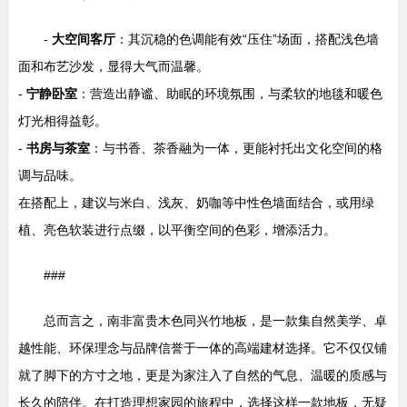
-
大空间客厅
：其沉稳的色调能有效“压住”场面，搭配浅色墙
面和布艺沙发，显得大气而温馨。
-
宁静卧室
：营造出静谧、助眠的环境氛围，与柔软的地毯和暖色
灯光相得益彰。
-
书房与茶室
：与书香、茶香融为一体，更能衬托出文化空间的格
调与品味。
在搭配上，建议与米白、浅灰、奶咖等中性色墙面结合，或用绿
植、亮色软装进行点缀，以平衡空间的色彩，增添活力。
###
总而言之，南非富贵木色同兴竹地板，是一款集自然美学、卓
越性能、环保理念与品牌信誉于一体的高端建材选择。它不仅仅铺
就了脚下的方寸之地，更是为家注入了自然的气息、温暖的质感与
长久的陪伴。在打造理想家园的旅程中，选择这样一款地板，无疑